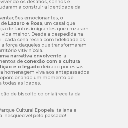
revivendo os desafios, sonhos e 
daram a construir a identidade da 
sentações emocionantes, o 
 de 
Lazaro e Rosa
, um casal que 
nça de tantos imigrantes que cruzaram 
vida melhor. Desde a despedida na 
il, cada cena recria com fidelidade os 
e a força daqueles que transformaram 
tório vitivinícola.

 uma narrativa envolvente
, a 
mentos de 
conexão com a cultura 
adição e o legado
 deixado por essas 
uma homenagem viva aos antepassados 
proporcionando um momento de 
todas as idades.

ção de biscoito colonial(receita da 
rque Cultural Epopeia Italiana e 
 inesquecível pelo passado!