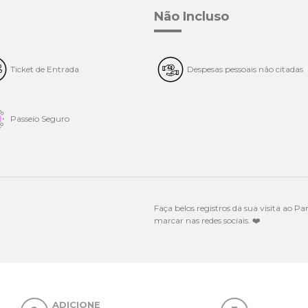
Não Incluso
Ticket de Entrada
Despesas pessoais não citadas
Passeio Seguro
Faça belos registros da sua visita ao P
marcar nas redes sociais.
❤
️
ADICIONE