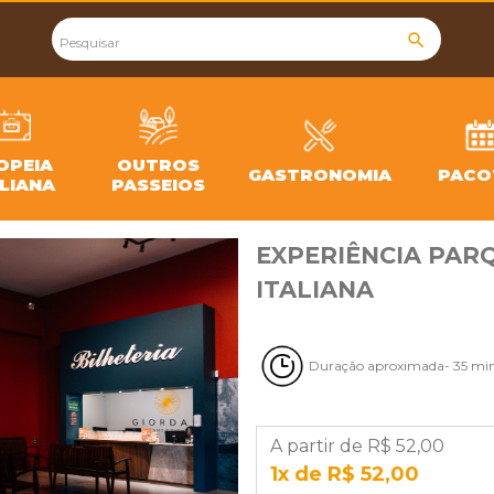
search
OPEIA
OUTROS
GASTRONOMIA
PACO
ALIANA
PASSEIOS
EXPERIÊNCIA PAR
ITALIANA
Duração aproximada- 35 mi
A partir de R$ 52,00
1x de R$ 52,00