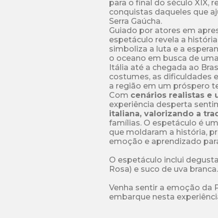
para o final do século XIX, 
conquistas daqueles que aju
Serra Gaúcha.

Guiado por atores em apre
espetáculo revela a história
simboliza a luta e a espera
o oceano em busca de uma 
Itália até a chegada ao Bras
costumes, as dificuldades 
a região em um próspero terri
Com 
cenários realistas e
experiência desperta senti
italiana, valorizando a tr
famílias. O espetáculo é 
que moldaram a história, 
emoção e aprendizado para 
O espetáculo inclui degusta
Rosa) e suco de uva branca.

Venha sentir a emoção da Pa
embarque nesta experiência