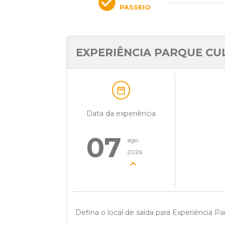
check_circle
PASSEIO
EXPERIÊNCIA PARQUE CU
date_range
Data da experiência
07
ago
2026
expand_more
Defina o local de saída para Experiência Pa