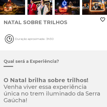
favorite_border
NATAL SOBRE TRILHOS
Duração aproximada- 3h30
Qual será a Experiência?
O Natal brilha sobre trilhos! 
Venha viver essa experiência 
única no trem iluminado da Serra 
Gaúcha! 