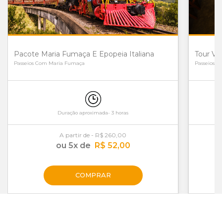
Pacote Maria Fumaça E Epopeia Italiana
Tour Vi
Passeios Com Maria Fumaça
Passeios 
Duração aproximada- 3 horas
A partir de - R$ 260,00
ou 5x de
R$ 52,00
COMPRAR